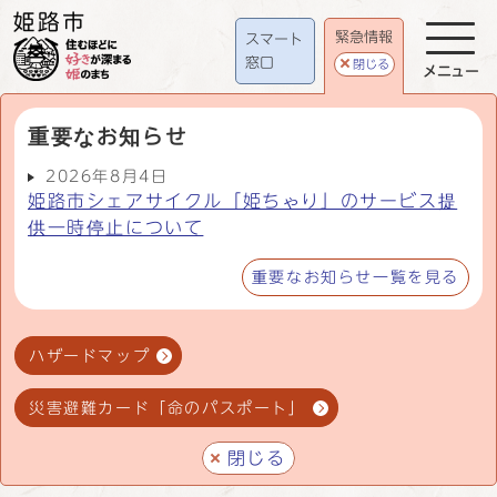
緊急情報
スマート
窓口
閉じる
メニュー
重要なお知らせ
2026年8月4日
姫路市シェアサイクル「姫ちゃり」のサービス提
供一時停止について
重要なお知らせ一覧を見る
ハザードマップ
災害避難カード「命のパスポート」
閉じる