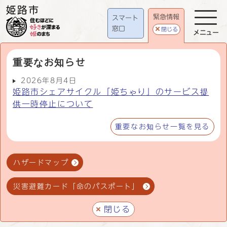
緊急情報
スマート
窓口
閉じる
メニュー
重要なお知らせ
2026年8月4日
姫路市シェアサイクル「姫ちゃり」のサービス提
供一時停止について
重要なお知らせ一覧を見る
ハザードマップ
災害避難カード「命のパスポート」
閉じる