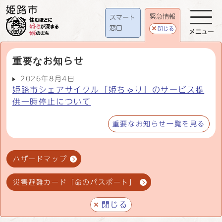
緊急情報
スマート
窓口
閉じる
メニュー
重要なお知らせ
2026年8月4日
姫路市シェアサイクル「姫ちゃり」のサービス提
供一時停止について
重要なお知らせ一覧を見る
ハザードマップ
災害避難カード「命のパスポート」
閉じる