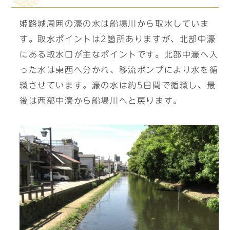
姫路城周囲の濠の水は船場川から取水していま
す。取水ポイントは2箇所ありますが、北部中濠
にある取水口が主なポイントです。北部中濠へ入
った水は東西へ分かれ、移流ポンプにより水を循
環させています。濠の水は約5日間で循環し、最
後は西部中濠から船場川へと戻ります。