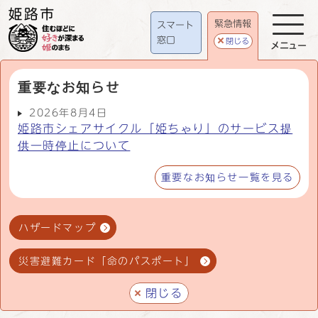
緊急情報
スマート
窓口
閉じる
メニュー
重要なお知らせ
2026年8月4日
姫路市シェアサイクル「姫ちゃり」のサービス提
供一時停止について
重要なお知らせ一覧を見る
ハザードマップ
災害避難カード「命のパスポート」
閉じる