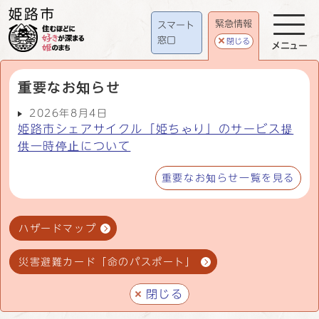
緊急情報
スマート
窓口
閉じる
メニュー
重要なお知らせ
2026年8月4日
姫路市シェアサイクル「姫ちゃり」のサービス提
供一時停止について
重要なお知らせ一覧を見る
ハザードマップ
災害避難カード「命のパスポート」
閉じる