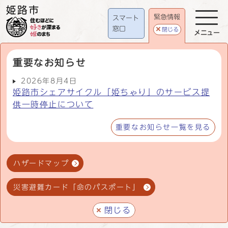
緊急情報
スマート
窓口
閉じる
メニュー
重要なお知らせ
2026年8月4日
姫路市シェアサイクル「姫ちゃり」のサービス提
供一時停止について
重要なお知らせ一覧を見る
ハザードマップ
災害避難カード「命のパスポート」
閉じる