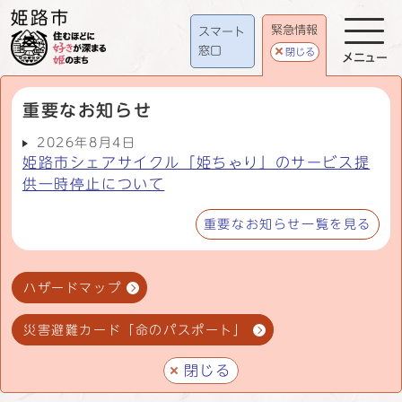
緊急情報
スマート
窓口
閉じる
メニュー
重要なお知らせ
2026年8月4日
姫路市シェアサイクル「姫ちゃり」のサービス提
供一時停止について
重要なお知らせ一覧を見る
ハザードマップ
災害避難カード「命のパスポート」
閉じる