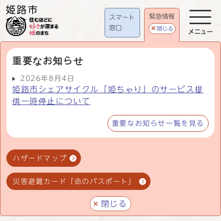
緊急情報
スマート
窓口
閉じる
メニュー
重要なお知らせ
2026年8月4日
姫路市シェアサイクル「姫ちゃり」のサービス提
供一時停止について
重要なお知らせ一覧を見る
ハザードマップ
災害避難カード「命のパスポート」
閉じる