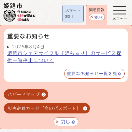
緊急情報
スマート
窓口
閉じる
メニュー
重要なお知らせ
2026年8月4日
姫路市シェアサイクル「姫ちゃり」のサービス提
供一時停止について
重要なお知らせ一覧を見る
ハザードマップ
災害避難カード「命のパスポート」
閉じる