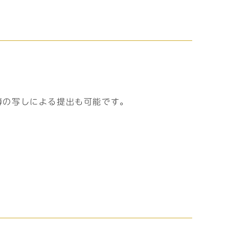
簿の写しによる提出も可能です。
。
）