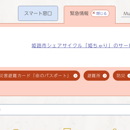
スマート
窓口
緊急情報
閉じる
Mul
姫路市シェアサイクル「姫ちゃり」のサー
災害避難カード「命のパスポート」
避難所
防災