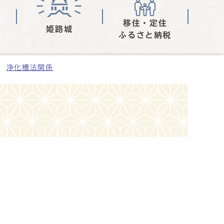
移住・定住
姫路城
ふるさと納税
浄化槽法関係