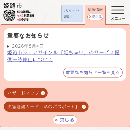
緊急情報
スマート
窓口
閉じる
メニュー
重要なお知らせ
2026年8月4日
姫路市シェアサイクル「姫ちゃり」のサービス提
供一時停止について
重要なお知らせ一覧を見る
ハザードマップ
災害避難カード「命のパスポート」
閉じる