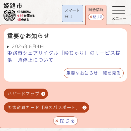
緊急情報
スマート
窓口
閉じる
メニュー
重要なお知らせ
2026年8月4日
姫路市シェアサイクル「姫ちゃり」のサービス提
供一時停止について
重要なお知らせ一覧を見る
ハザードマップ
災害避難カード「命のパスポート」
閉じる