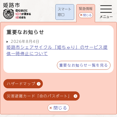
緊急情報
スマート
窓口
閉じる
メニュー
重要なお知らせ
2026年8月4日
姫路市シェアサイクル「姫ちゃり」のサービス提
供一時停止について
重要なお知らせ一覧を見る
ハザードマップ
災害避難カード「命のパスポート」
閉じる