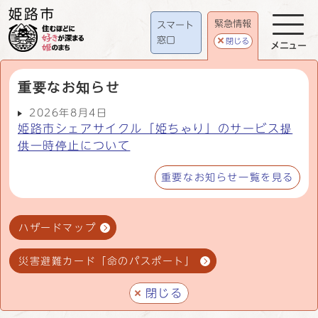
緊急情報
スマート
窓口
閉じる
メニュー
重要なお知らせ
2026年8月4日
姫路市シェアサイクル「姫ちゃり」のサービス提
供一時停止について
重要なお知らせ一覧を見る
ハザードマップ
災害避難カード「命のパスポート」
閉じる