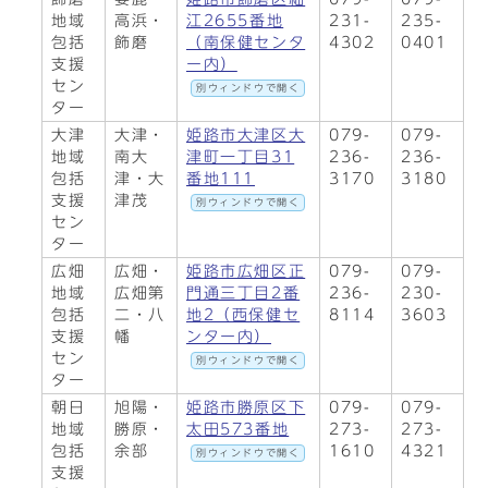
地域
高浜・
江2655番地
231-
235-
包括
飾磨
（南保健センタ
4302
0401
支援
ー内）
セン
別ウィンドウで開く
ター
大津
大津・
姫路市大津区大
079-
079-
地域
南大
津町一丁目31
236-
236-
包括
津・大
番地111
3170
3180
支援
津茂
別ウィンドウで開く
セン
ター
広畑
広畑・
姫路市広畑区正
079-
079-
地域
広畑第
門通三丁目2番
236-
230-
包括
二・八
地2（西保健セ
8114
3603
支援
幡
ンター内）
セン
別ウィンドウで開く
ター
朝日
旭陽・
姫路市勝原区下
079-
079-
地域
勝原・
太田573番地
273-
273-
包括
余部
1610
4321
別ウィンドウで開く
支援