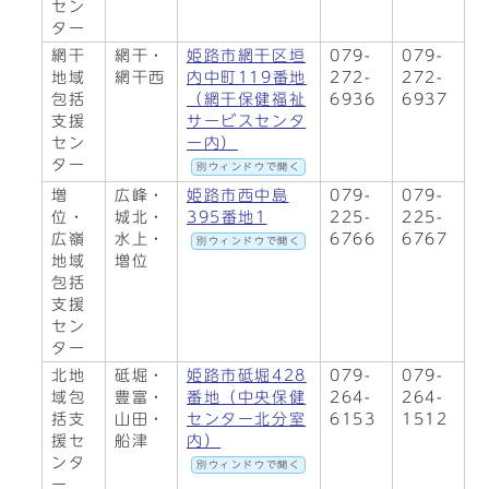
セン
ター
網干
網干・
姫路市網干区垣
079-
079-
地域
網干西
内中町119番地
272-
272-
包括
（網干保健福祉
6936
6937
支援
サービスセンタ
セン
ー内）
ター
別ウィンドウで開く
増
広峰・
姫路市西中島
079-
079-
位・
城北・
395番地1
225-
225-
広嶺
水上・
6766
6767
別ウィンドウで開く
地域
増位
包括
支援
セン
ター
北地
砥堀・
姫路市砥堀428
079-
079-
域包
豊富・
番地（中央保健
264-
264-
括支
山田・
センター北分室
6153
1512
援セ
船津
内）
ンタ
別ウィンドウで開く
ー