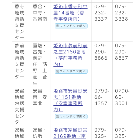
香寺
香呂・
姫路市香寺町中
079-
079-
地域
中寺・
屋14番地（香
232-
232-
包括
香呂南
寺事務所内）
3337
3338
支援
別ウィンドウで開く
セン
ター
夢前
置塩・
姫路市夢前町前
079-
079-
地域
古知・
之庄2160番地
290-
290-
包括
前之
（夢前事務所
8866
8867
支援
庄・莇
内）
セン
野・上
別ウィンドウで開く
ター
菅・菅
生
安富
安富
姫路市安富町安
0790-
0790-
地域
南・安
志1151番地
66-
60-
包括
富北
（安富事務所
4357
3001
支援
内）
セン
別ウィンドウで開く
ター
家島
家島・
姫路市家島町宮
079-
079-
地域
坊勢
2169番地（南
325-
325-