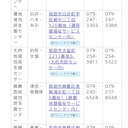
ンタ
ー
灘地
白浜・
姫路市白浜町宇
079-
079-
域包
八木・
佐崎中二丁目
247-
247-
括支
糸引
520番地（灘保
3355
3388
援セ
健福祉サービス
ンタ
センター内）
ー
別ウィンドウで開く
大的
的形・
姫路市大塩町
079-
079-
地域
大塩
2211番地5
254-
254-
包括
(大的市民セン
3811
5522
支援
ター内)
セン
別ウィンドウで開く
ター
飾磨
津田・
姫路市飾磨区英
079-
079-
西地
英賀保
賀清水町一丁目
240-
237-
域包
5番地1（飾磨
6528
8048
括支
保健福祉サービ
援セ
スセンター内）
ンタ
別ウィンドウで開く
ー
飾磨
妻鹿・
姫路市飾磨区細
079-
079-