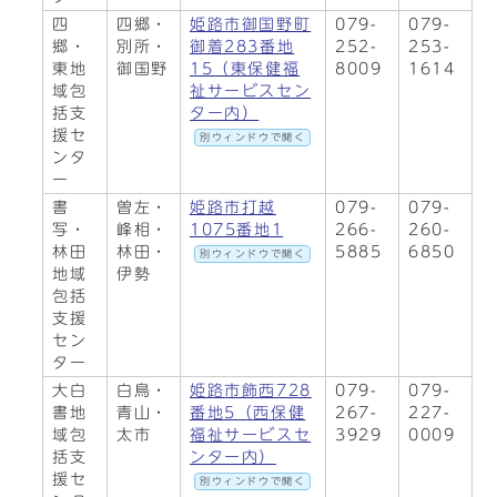
四
四郷・
姫路市御国野町
079-
079-
郷・
別所・
御着283番地
252-
253-
東地
御国野
15（東保健福
8009
1614
域包
祉サービスセン
括支
ター内）
援セ
別ウィンドウで開く
ンタ
ー
書
曽左・
姫路市打越
079-
079-
写・
峰相・
1075番地1
266-
260-
林田
林田・
5885
6850
別ウィンドウで開く
地域
伊勢
包括
支援
セン
ター
大白
白鳥・
姫路市飾西728
079-
079-
書地
青山・
番地5（西保健
267-
227-
域包
太市
福祉サービスセ
3929
0009
括支
ンター内）
援セ
別ウィンドウで開く