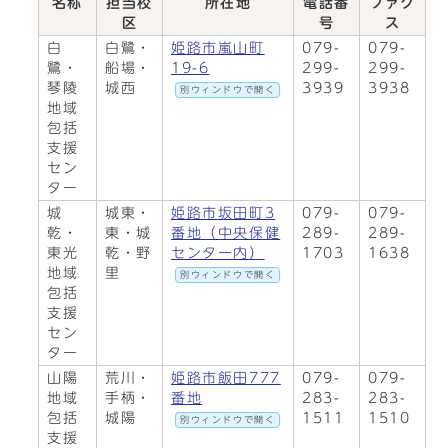
名称
担当校
所在地
電話番
ファク
区
号
ス
白
白鷺・
姫路市嵐山町
079-
079-
鷺・
船場・
19-6
299-
299-
琴陵
城西
3939
3938
別ウィンドウで開く
地域
包括
支援
セン
ター
城
城東・
姫路市坂田町3
079-
079-
乾・
東・城
番地（中央保健
289-
289-
東光
乾・野
センター内）
1703
1638
地域
里
別ウィンドウで開く
包括
支援
セン
ター
山陽
荒川・
姫路市飯田777
079-
079-
地域
手柄・
番地
283-
283-
包括
城陽
1511
1510
別ウィンドウで開く
支援