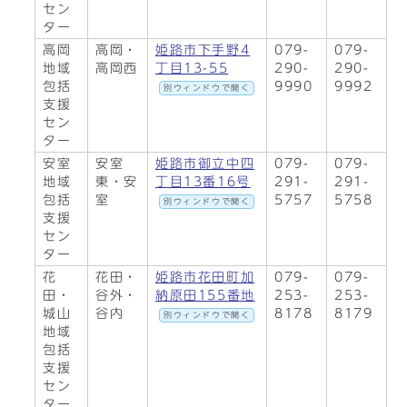
セン
ター
高岡
高岡・
姫路市下手野4
079-
079-
地域
高岡西
丁目13-55
290-
290-
包括
9990
9992
別ウィンドウで開く
支援
セン
ター
安室
安室
姫路市御立中四
079-
079-
地域
東・安
丁目13番16号
291-
291-
包括
室
5757
5758
別ウィンドウで開く
支援
セン
ター
花
花田・
姫路市花田町加
079-
079-
田・
谷外・
納原田155番地
253-
253-
城山
谷内
8178
8179
別ウィンドウで開く
地域
包括
支援
セン
ター