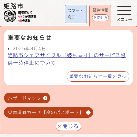
緊急情報
スマート
窓口
閉じる
メニュー
重要なお知らせ
2026年8月4日
姫路市シェアサイクル「姫ちゃり」のサービス提
供一時停止について
重要なお知らせ一覧を見る
ハザードマップ
災害避難カード「命のパスポート」
閉じる