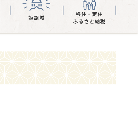
移住・定住
姫路城
ふるさと納税