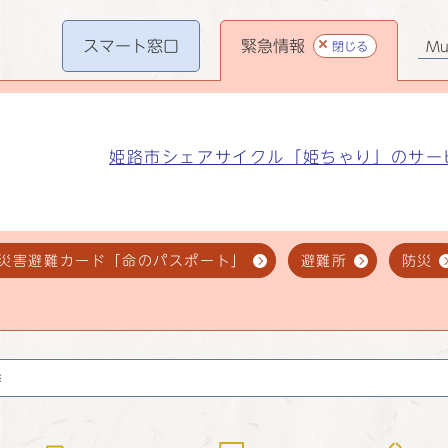
スマート
窓口
緊急情報
閉じる
Mul
姫路市シェアサイクル「姫ちゃり」のサー
災害避難カード「命のパスポート」
避難所
防災