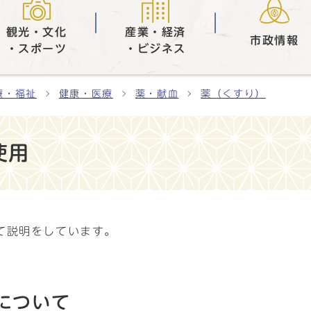
観光・文化
産業・経済
市政情報
・スポーツ
・ビジネス
療・福祉
健康・医療
薬・献血
薬（くすり）
使用
て説明をしています。
について