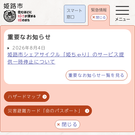
緊急情報
スマート
窓口
閉じる
メニュー
重要なお知らせ
2026年8月4日
姫路市シェアサイクル「姫ちゃり」のサービス提
供一時停止について
重要なお知らせ一覧を見る
ハザードマップ
災害避難カード「命のパスポート」
閉じる