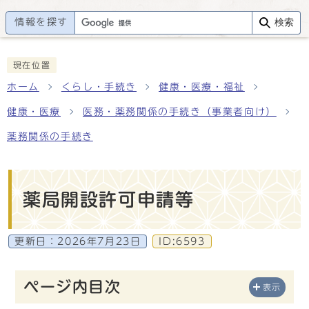
情報を探す
検索
現在位置
ホーム
くらし・手続き
健康・医療・福祉
健康・医療
医務・薬務関係の手続き（事業者向け）
薬務関係の手続き
薬局開設許可申請等
更新日：
2026年7月23日
ID:6593
ページ内目次
表示