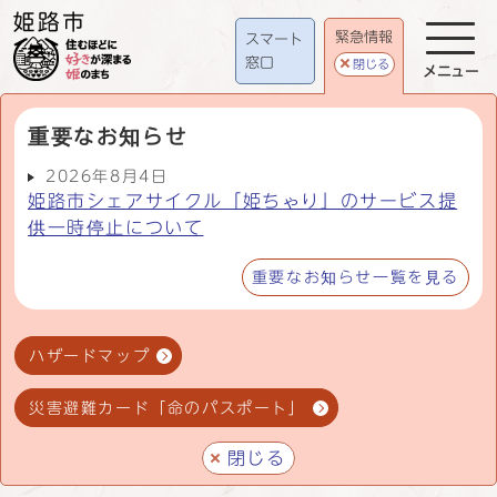
緊急情報
スマート
窓口
閉じる
メニュー
重要なお知らせ
2026年8月4日
姫路市シェアサイクル「姫ちゃり」のサービス提
供一時停止について
重要なお知らせ一覧を見る
ハザードマップ
災害避難カード「命のパスポート」
閉じる