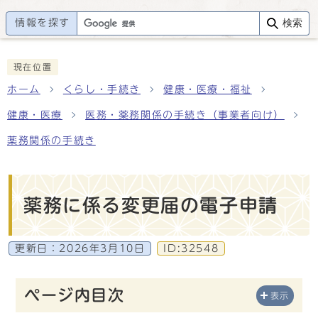
情報を探す
検索
現在位置
ホーム
くらし・手続き
健康・医療・福祉
健康・医療
医務・薬務関係の手続き（事業者向け）
薬務関係の手続き
薬務に係る変更届の電子申請
更新日：
2026年3月10日
ID:32548
ページ内目次
表示