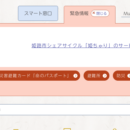
スマート
窓口
緊急情報
閉じる
Mul
姫路市シェアサイクル「姫ちゃり」のサー
災害避難カード「命のパスポート」
避難所
防災