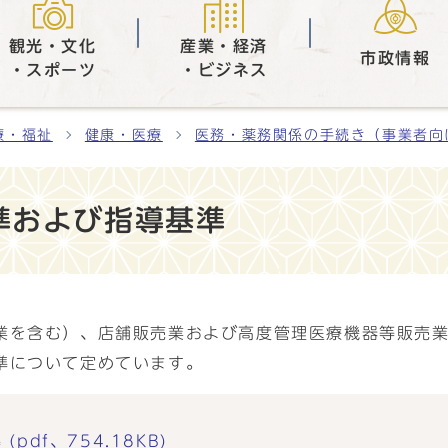
観光・文化
産業・経済
市政情報
・スポーツ
・ビジネス
療・福祉
健康・医療
医務・薬務関係の手続き（事業者向
準および指導基準
業を含む）、店舗販売業および高度管理医療機器等販売
準について定めています。
df、754.18KB)