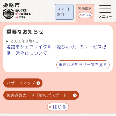
緊急情報
スマート
窓口
閉じる
メニュー
重要なお知らせ
2026年8月4日
姫路市シェアサイクル「姫ちゃり」のサービス提
供一時停止について
重要なお知らせ一覧を見る
ハザードマップ
災害避難カード「命のパスポート」
閉じる