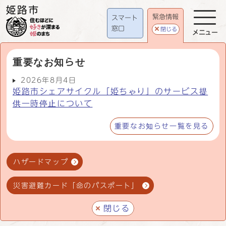
緊急情報
スマート
窓口
閉じる
メニュー
重要なお知らせ
2026年8月4日
姫路市シェアサイクル「姫ちゃり」のサービス提
供一時停止について
重要なお知らせ一覧を見る
ハザードマップ
災害避難カード「命のパスポート」
閉じる