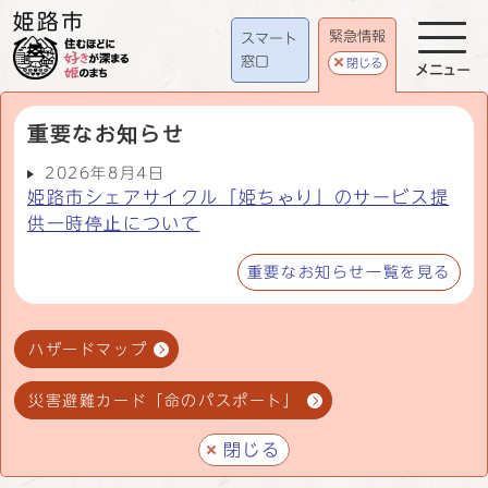
緊急情報
スマート
窓口
閉じる
メニュー
重要なお知らせ
2026年8月4日
姫路市シェアサイクル「姫ちゃり」のサービス提
供一時停止について
重要なお知らせ一覧を見る
ハザードマップ
災害避難カード「命のパスポート」
閉じる