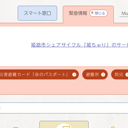
スマート
窓口
緊急情報
閉じる
Mul
姫路市シェアサイクル「姫ちゃり」のサー
災害避難カード「命のパスポート」
避難所
防災