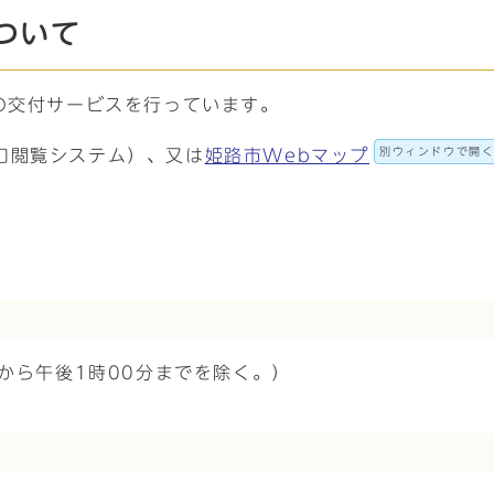
ついて
の交付サービスを行っています。
別ウィンドウで開
口閲覧システム）、又は
姫路市Webマップ
午から午後1時00分までを除く。）