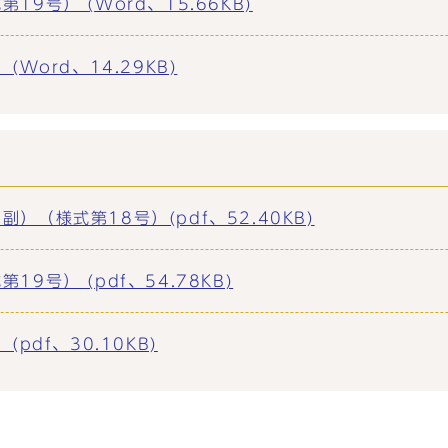
号） (Word、15.66KB)
Word、14.29KB)
（様式第18号）(pdf、52.40KB)
号） (pdf、54.78KB)
pdf、30.10KB)