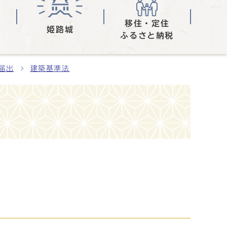
移住・定住
姫路城
ふるさと納税
届出
建築基準法