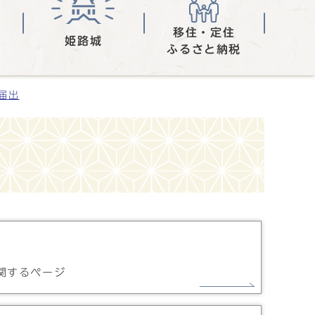
移住・定住
姫路城
ふるさと納税
届出
関するページ