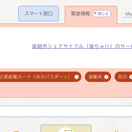
スマート
窓口
緊急情報
閉じる
Mul
姫路市シェアサイクル「姫ちゃり」のサー
災害避難カード「命のパスポート」
避難所
防災