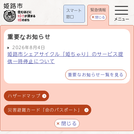
緊急情報
スマート
窓口
閉じる
メニュー
重要なお知らせ
2026年8月4日
姫路市シェアサイクル「姫ちゃり」のサービス提
供一時停止について
重要なお知らせ一覧を見る
ハザードマップ
災害避難カード「命のパスポート」
閉じる