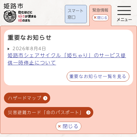
緊急情報
スマート
窓口
閉じる
メニュー
重要なお知らせ
2026年8月4日
姫路市シェアサイクル「姫ちゃり」のサービス提
供一時停止について
重要なお知らせ一覧を見る
ハザードマップ
災害避難カード「命のパスポート」
閉じる