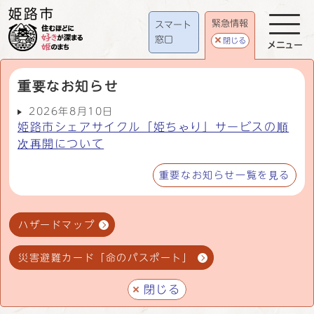
緊急情報
スマート
窓口
閉じる
メニュー
重要なお知らせ
2026年8月10日
姫路市シェアサイクル「姫ちゃり」サービスの順
次再開について
重要なお知らせ一覧を見る
ハザードマップ
災害避難カード「命のパスポート」
閉じる