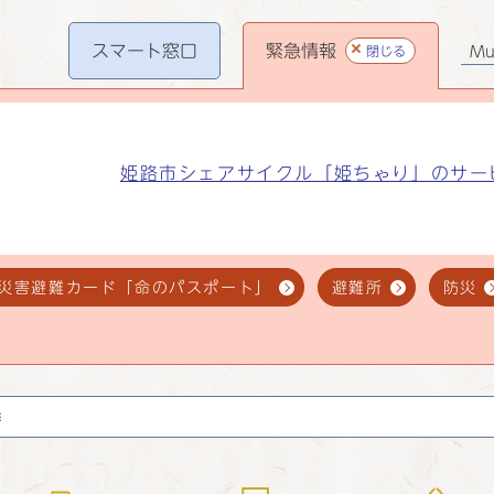
スマート
窓口
緊急情報
閉じる
Mul
姫路市シェアサイクル「姫ちゃり」のサー
災害避難カード「命のパスポート」
避難所
防災