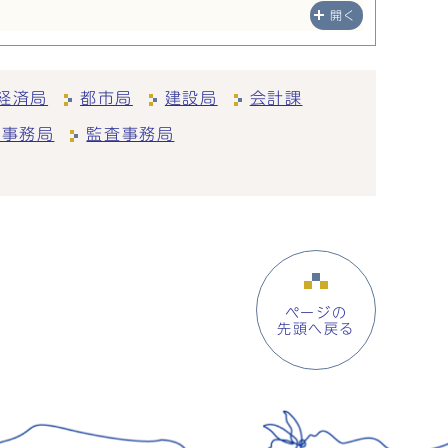
開く
経済局
都市局
建設局
会計課
会事務局
監査事務局
ページの
先頭へ戻る