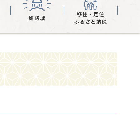
移住・定住
姫路城
ふるさと納税