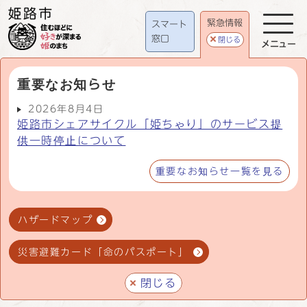
緊急情報
スマート
窓口
閉じる
メニュー
重要なお知らせ
2026年8月4日
姫路市シェアサイクル「姫ちゃり」のサービス提
供一時停止について
重要なお知らせ一覧を見る
ハザードマップ
災害避難カード「命のパスポート」
閉じる