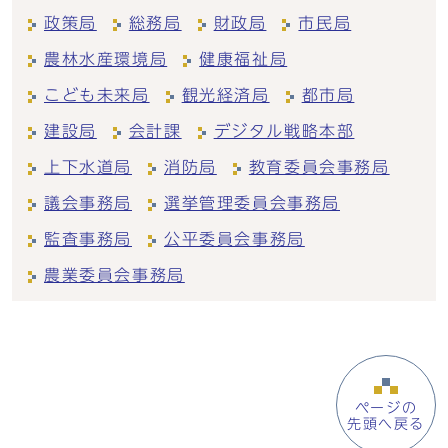
政策局
総務局
財政局
市民局
農林水産環境局
健康福祉局
こども未来局
観光経済局
都市局
建設局
会計課
デジタル戦略本部
上下水道局
消防局
教育委員会事務局
議会事務局
選挙管理委員会事務局
監査事務局
公平委員会事務局
農業委員会事務局
ページの
先頭へ戻る