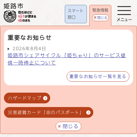
緊急情報
スマート
窓口
閉じる
メニュー
重要なお知らせ
2026年8月4日
姫路市シェアサイクル「姫ちゃり」のサービス提
供一時停止について
重要なお知らせ一覧を見る
ハザードマップ
災害避難カード「命のパスポート」
閉じる