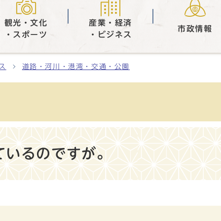
観光・文化
産業・経済
市政情報
・スポーツ
・ビジネス
ス
道路・河川・港湾・交通・公園
ているのですが。