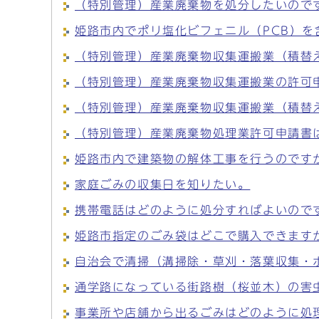
（特別管理）産業廃棄物を処分したいので
姫路市内でポリ塩化ビフェニル（PCB）
（特別管理）産業廃棄物収集運搬業（積替
（特別管理）産業廃棄物収集運搬業の許可
（特別管理）産業廃棄物収集運搬業（積替
（特別管理）産業廃棄物処理業許可申請書
姫路市内で建築物の解体工事を行うのです
家庭ごみの収集日を知りたい。
携帯電話はどのように処分すればよいので
姫路市指定のごみ袋はどこで購入できます
自治会で清掃（溝掃除・草刈・落葉収集・
通学路になっている街路樹（桜並木）の害
事業所や店舗から出るごみはどのように処