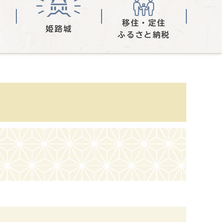
移住・定住
姫路城
ふるさと納税