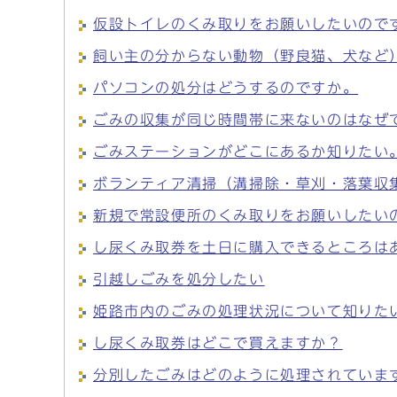
仮設トイレのくみ取りをお願いしたいので
飼い主の分からない動物（野良猫、犬など
パソコンの処分はどうするのですか。
ごみの収集が同じ時間帯に来ないのはなぜ
ごみステーションがどこにあるか知りたい
ボランティア清掃（溝掃除・草刈・落葉収
新規で常設便所のくみ取りをお願いしたい
し尿くみ取券を土日に購入できるところは
引越しごみを処分したい
姫路市内のごみの処理状況について知りた
し尿くみ取券はどこで買えますか？
分別したごみはどのように処理されていま