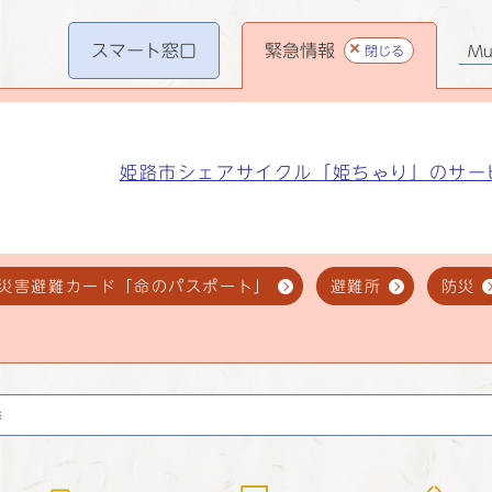
スマート
窓口
緊急情報
閉じる
Mul
姫路市シェアサイクル「姫ちゃり」のサー
災害避難カード「命のパスポート」
避難所
防災