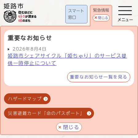
緊急情報
スマート
窓口
閉じる
メニュー
重要なお知らせ
2026年8月4日
姫路市シェアサイクル「姫ちゃり」のサービス提
供一時停止について
重要なお知らせ一覧を見る
ハザードマップ
災害避難カード「命のパスポート」
閉じる