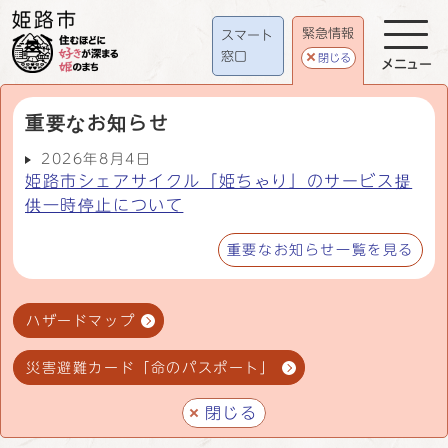
緊急情報
スマート
窓口
閉じる
メニュー
重要なお知らせ
2026年8月4日
姫路市シェアサイクル「姫ちゃり」のサービス提
供一時停止について
重要なお知らせ一覧を見る
ハザードマップ
災害避難カード「命のパスポート」
閉じる