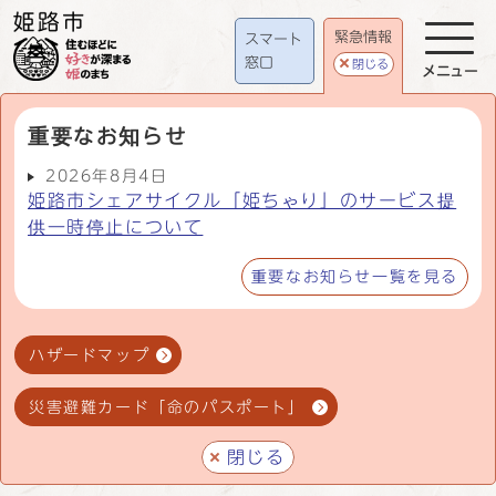
緊急情報
スマート
窓口
閉じる
メニュー
重要なお知らせ
2026年8月4日
姫路市シェアサイクル「姫ちゃり」のサービス提
供一時停止について
重要なお知らせ一覧を見る
ハザードマップ
災害避難カード「命のパスポート」
閉じる