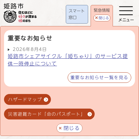
緊急情報
スマート
窓口
閉じる
メニュー
重要なお知らせ
2026年8月4日
姫路市シェアサイクル「姫ちゃり」のサービス提
供一時停止について
重要なお知らせ一覧を見る
ハザードマップ
災害避難カード「命のパスポート」
閉じる