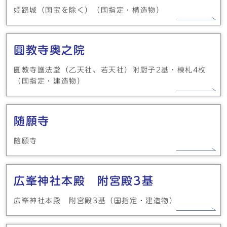
姫路城（国宝を除く）（国指定・構造物）
圓教寺奥之院
圓教寺護法堂（乙天社、若天社）附厨子2基・棟札4枚
（国指定・建造物）
随願寺
随願寺
広峯神社本殿 附宮殿3基
広峯神社本殿 附宮殿3基（国指定・建造物）