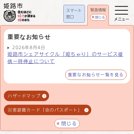
緊急情報
スマート
窓口
閉じる
メニュー
重要なお知らせ
2026年8月4日
姫路市シェアサイクル「姫ちゃり」のサービス提
供一時停止について
重要なお知らせ一覧を見る
ハザードマップ
災害避難カード「命のパスポート」
閉じる