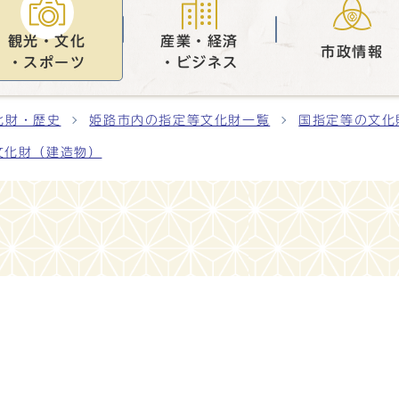
観光・文化
産業・経済
市政情報
・スポーツ
・ビジネス
化財・歴史
姫路市内の指定等文化財一覧
国指定等の文化
文化財（建造物）