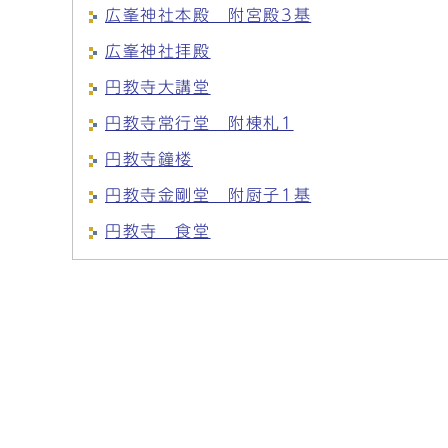
広峯神社本殿 附宮殿3基
広峯神社拝殿
円教寺大講堂
円教寺常行堂 附棟札1
円教寺鐘楼
円教寺金剛堂 附厨子1基
円教寺 食堂