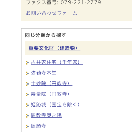
ファクス番号: 079-221-2779
お問い合わせフォーム
同じ分類から探す
重要文化財（建造物）
古井家住宅（千年家）
弥勒寺本堂
十妙院（円教寺）
寿量院（円教寺）
姫路城（国宝を除く）
圓教寺奥之院
随願寺