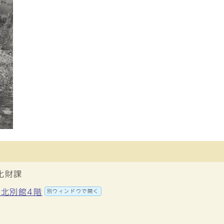
化財課
 北別館4階
別ウィンドウで開く