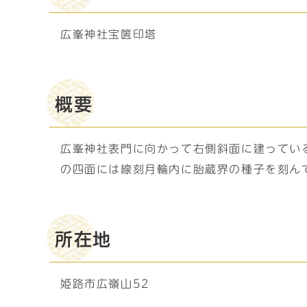
広峯神社宝篋印塔
概要
広峯神社表門に向かって右側斜面に建ってい
の四面には線刻月輪内に胎蔵界の種子を刻ん
所在地
姫路市広嶺山52