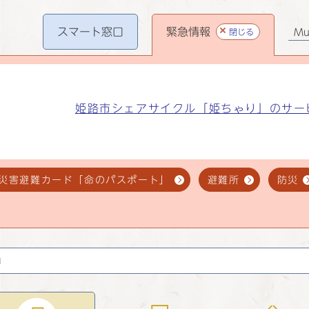
スマート
窓口
緊急情報
閉じる
Mul
姫路市シェアサイクル「姫ちゃり」のサー
災害避難カード「命のパスポート」
避難所
防災