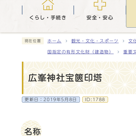
くらし・手続き
安全・安心
ホーム
観光・文化・スポーツ
文
現在位置
国指定の有形文化財（建造物）
重要
広峯神社宝篋印塔
更新日：
2019年5月8日
ID:1788
名称