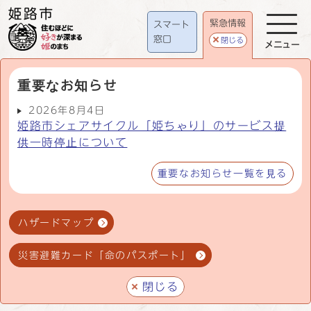
緊急情報
スマート
窓口
閉じる
メニュー
重要なお知らせ
2026年8月4日
姫路市シェアサイクル「姫ちゃり」のサービス提
供一時停止について
重要なお知らせ一覧を見る
ハザードマップ
災害避難カード「命のパスポート」
閉じる