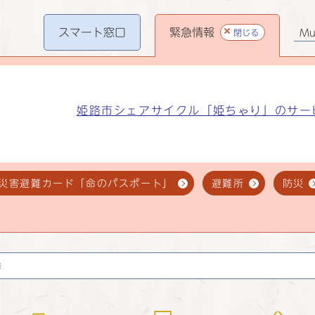
スマート
窓口
緊急情報
閉じる
Mul
姫路市シェアサイクル「姫ちゃり」のサー
災害避難カード「命のパスポート」
避難所
防災