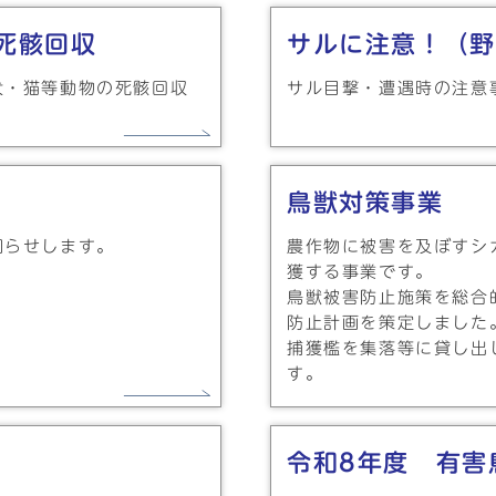
死骸回収
サルに注意！（野
犬・猫等動物の死骸回収
サル目撃・遭遇時の注意
鳥獣対策事業
知らせします。
農作物に被害を及ぼすシ
獲する事業です。
鳥獣被害防止施策を総合
防止計画を策定しました
捕獲檻を集落等に貸し出
す。
令和8年度 有害