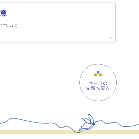
意
について
ページの
先頭へ戻る