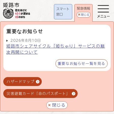
緊急情報
スマート
窓口
閉じる
メニュー
重要なお知らせ
2026年8月10日
姫路市シェアサイクル「姫ちゃり」サービスの順
次再開について
重要なお知らせ一覧を見る
ハザードマップ
災害避難カード「命のパスポート」
閉じる