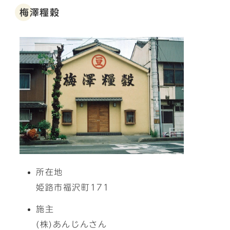
梅澤糧穀
所在地
姫路市福沢町171
施主
(株)あんじんさん