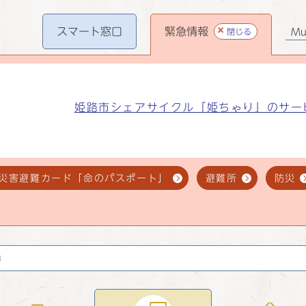
スマート
窓口
緊急情報
閉じる
Mul
姫路市シェアサイクル「姫ちゃり」のサー
災害避難カード「命のパスポート」
避難所
防災