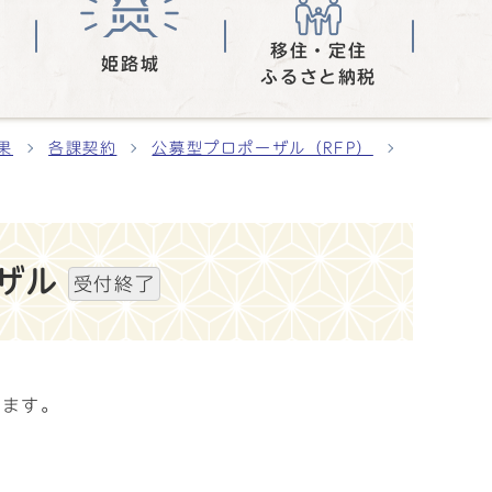
移住・定住
姫路城
ふるさと納税
果
各課契約
公募型プロポーザル（RFP）
ザル
受付終了
します。