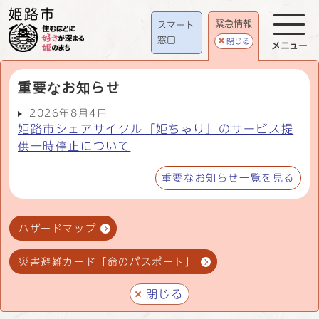
緊急情報
スマート
窓口
閉じる
メニュー
重要なお知らせ
2026年8月4日
姫路市シェアサイクル「姫ちゃり」のサービス提
供一時停止について
重要なお知らせ一覧を見る
ハザードマップ
災害避難カード「命のパスポート」
閉じる