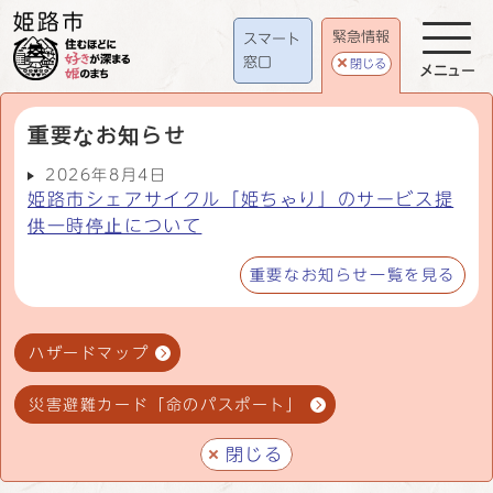
緊急情報
スマート
窓口
閉じる
メニュー
重要なお知らせ
2026年8月4日
姫路市シェアサイクル「姫ちゃり」のサービス提
供一時停止について
重要なお知らせ一覧を見る
ハザードマップ
災害避難カード「命のパスポート」
閉じる