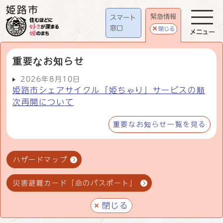
緊急情報
スマート
窓口
閉じる
メニュー
重要なお知らせ
2026年8月10日
姫路市シェアサイクル「姫ちゃり」サービスの順
次再開について
重要なお知らせ一覧を見る
ハザードマップ
災害避難カード「命のパスポート」
閉じる