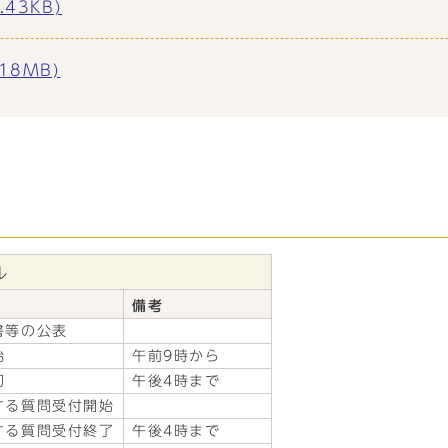
43KB)
18MB)
ル
備考
書等の公表
始
午前9時から
切
午後4時まで
する質問受付開始
する質問受付終了
午後4時まで