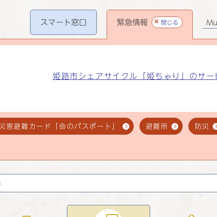
スマート
窓口
緊急情報
閉じる
Mul
姫路市シェアサイクル「姫ちゃり」のサー
災害避難カード「命のパスポート」
避難所
防災