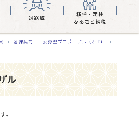
移住・定住
姫路城
ふるさと納税
果
各課契約
公募型プロポーザル（RFP）
ザル
ます。