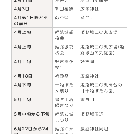
2月11日
鬼追い
増位山随願寺
4月3日
御田植祭
広峯神社
4月第1日曜とそ
献茶祭
龍門寺
の前日
4月上旬
姫路城観
姫路城三の丸広場
桜会
4月上旬
姫路城夜
姫路城三の丸広場(姫
桜会
路城西の丸庭園)
4月上旬
好古園夜
好古園
桜会
4月18日
祈穀祭
広峯神社
4月下旬
千姫ぼた
姫路城三の丸高台の
ん祭り
「千姫ぼたん園」
5月上旬
書写山新
書写山
緑まつり
5月中旬から下旬
姫路お城
姫路城周辺
まつり
6月22日から24
姫路ゆか
長壁神社周辺