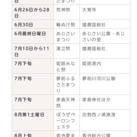
日
たまつり
6月26日から28
荒神祭
大覚寺
日
6月30日
輪ぬけ祭
播磨国総社
6月最終日曜日
あじさい
あじさい公園・あじ
まつり
さいの里
7月10日から11
湯立祭
播磨国総社
日
7月下旬
姫路みな
姫路港内
と祭
7月下旬
夢前ふる
夢前川河川公園
さとまつ
り
7月下旬
家島天神
家島神社ほか
祭
8月第1土曜日
ぼうぜペ
坊勢西ノ浦漁港
ーロンフ
ェスタ
8月上旬
香寺夏ま
香寺総合公園