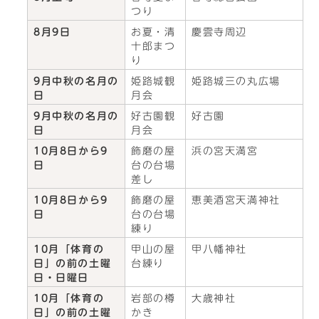
つり
8月9日
お夏・清
慶雲寺周辺
十郎まつ
り
9月中秋の名月の
姫路城観
姫路城三の丸広場
日
月会
9月中秋の名月の
好古園観
好古園
日
月会
10月8日から9
飾磨の屋
浜の宮天満宮
日
台の台場
差し
10月8日から9
飾磨の屋
恵美酒宮天満神社
日
台の台場
練り
10月「体育の
甲山の屋
甲八幡神社
日」の前の土曜
台練り
日・日曜日
10月「体育の
岩部の樽
大歳神社
日」の前の土曜
かき