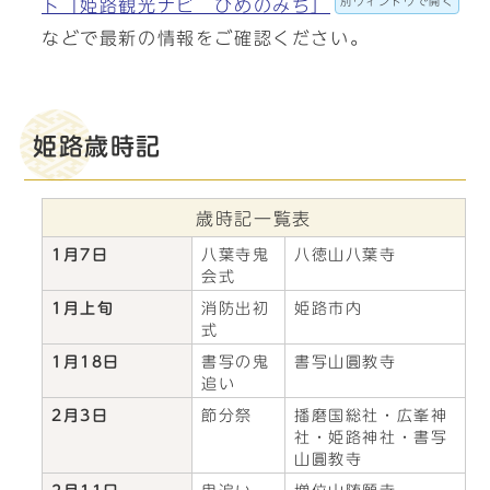
別ウィンドウで開く
ト「姫路観光ナビ ひめのみち」
などで最新の情報をご確認ください。
姫路歳時記
歳時記一覧表
1月7日
八葉寺鬼
八徳山八葉寺
会式
1月上旬
消防出初
姫路市内
式
1月18日
書写の鬼
書写山圓教寺
追い
2月3日
節分祭
播磨国総社・広峯神
社・姫路神社・書写
山圓教寺