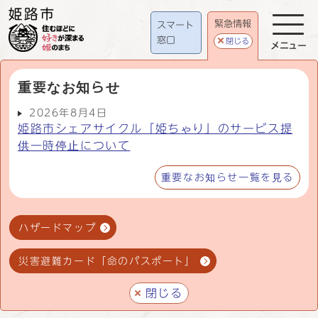
緊急情報
スマート
窓口
閉じる
メニュー
重要なお知らせ
2026年8月4日
姫路市シェアサイクル「姫ちゃり」のサービス提
供一時停止について
重要なお知らせ一覧を見る
ハザードマップ
災害避難カード「命のパスポート」
閉じる