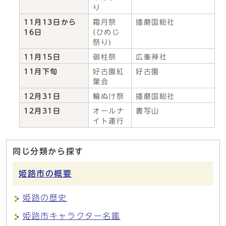
り
11月13日から
霜月祭
播磨国総社
16日
(ひめじ
祭り)
11月15日
御柱祭
広峯神社
11月下旬
好古園紅
好古園
葉会
12月31日
輪ぬけ祭
播磨国総社
12月31日
オールナ
書写山
イト運行
同じ分類から探す
姫路市の概要
姫路の歴史
姫路市キャラクター名鑑