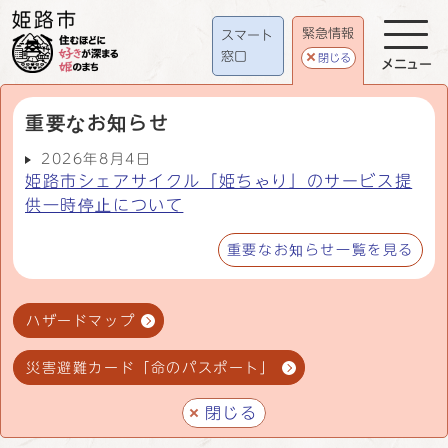
緊急情報
スマート
窓口
閉じる
メニュー
重要なお知らせ
2026年8月4日
姫路市シェアサイクル「姫ちゃり」のサービス提
供一時停止について
重要なお知らせ一覧を見る
ハザードマップ
災害避難カード「命のパスポート」
閉じる