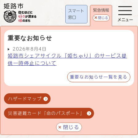
緊急情報
スマート
窓口
閉じる
メニュー
重要なお知らせ
2026年8月4日
姫路市シェアサイクル「姫ちゃり」のサービス提
供一時停止について
重要なお知らせ一覧を見る
ハザードマップ
災害避難カード「命のパスポート」
閉じる