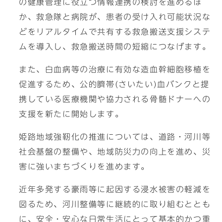
の健康管理に役立つ情報連携の検討を進めるほ
か、救急隊と病院が、患者の受け入れ可能状況な
どをリアルタイムで共有する救急搬送支援システ
ムを導入し、救急搬送時間の短縮につなげます。
また、白血病等の治療に有効な造血幹細胞移植を
促進するため、公的臍帯(さいたい)血バンクと提
携している医療機関や協力される骨髄ドナーへの
支援を新たに開始します。
姫路地域強靭化の推進については、道路・河川等
社会基盤の整備や、地域防災力の向上を進め、災
害に強いまちづくりを進めます。
近年多発する豪雨等に起因する浸水被害の軽減を
図るため、河川整備等に継続的に取り組むととも
に、安全・安心な日常生活にとって基本的かつ重