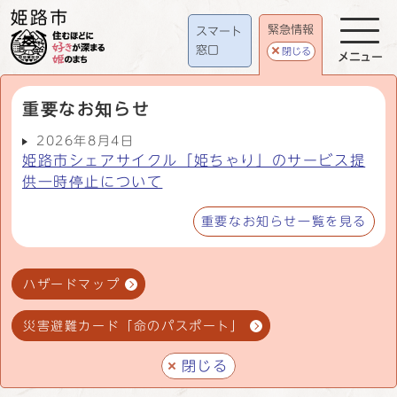
緊急情報
スマート
窓口
閉じる
メニュー
重要なお知らせ
2026年8月4日
姫路市シェアサイクル「姫ちゃり」のサービス提
供一時停止について
重要なお知らせ一覧を見る
ハザードマップ
災害避難カード「命のパスポート」
閉じる