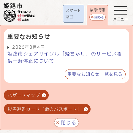
緊急情報
スマート
窓口
閉じる
メニュー
重要なお知らせ
2026年8月4日
姫路市シェアサイクル「姫ちゃり」のサービス提
供一時停止について
重要なお知らせ一覧を見る
ハザードマップ
災害避難カード「命のパスポート」
閉じる